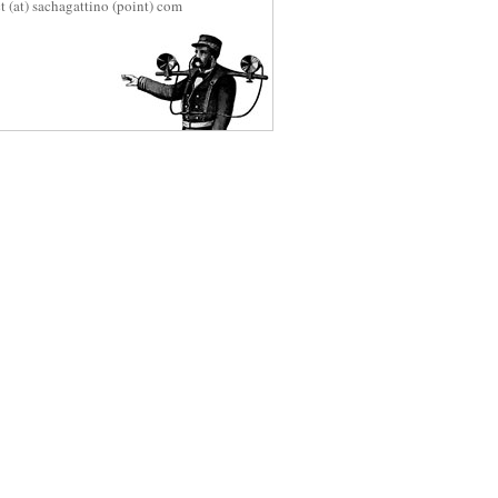
t (at) sachagattino (point) com