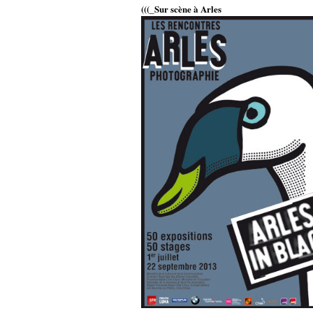
(((_Sur scène
à Arles