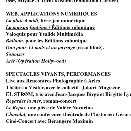
Issey Miyake et Yayoi Kusama (Fondation Cartier)
WEB, APPLICATIONS NUMERIQUES
livre-jeu numérique
La pluie à midi,
/ Éditions volumique
La maison fantôme
Valoquiz pour Ysalide Multimédia
, pour les Éditions volumique
Balloon
(essai filmé).
Duo pour 13 mots et un paysage
Sonoises
Arte (Opération Hollywood)
SPECTACLES VIVANTS, PERFORMANCES
Live aux Rencontres Photographie à Arles
Théâtre à Visiter, avec le collectif Jakart-Mugiscué
EL STRØM, trio avec Jean-Jacques Birgé et Birgitte Ly
, roman-concert
Regarder la mer
une pièce de Valère Novarina
Le Repas,
une conférence-théâtrale de l’historien Gérard
Chocolat,
Ciné-Concert avec Bérangère Maximin