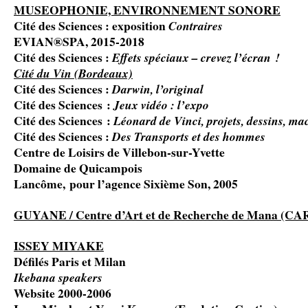
MUSEOPHONIE, ENVIRONNEMENT SONORE
Cité des Sciences : exposition
Contraires
EVIAN®SPA, 2015-2018
Cité des Sciences :
Effets spéciaux – crevez l’écran !
Cité du Vin
(Bordeaux)
Cité des Sciences :
Darwin, l’original
Cité des Sciences :
Jeux vidéo : l’expo
Cité des Sciences :
Léonard de Vinci, projets, dessins, ma
Cité des Sciences :
Des Transports et des hommes
Centre de Loisirs de Villebon-sur-Yvette
Domaine de Quicampois
Lancôme, pour l’agence Sixième Son, 2005
GUYANE / Centre d’Art et de Recherche de Mana (C
ISSEY MIYAKE
Défilés Paris et Milan
Ikebana speakers
Website 2000-2006