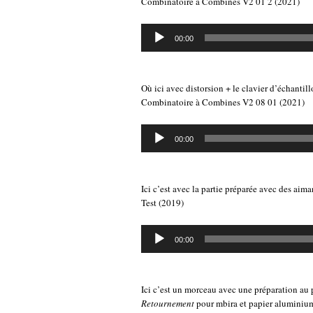
Combinatoire à Combines V2 01 2 (2021)
Lecteur
00:00
audio
Où ici avec distorsion + le clavier d’échantillo
Combinatoire à Combines V2 08 01 (2021)
Lecteur
00:00
audio
Ici c’est avec la partie préparée avec des aima
Test (2019)
Lecteur
00:00
audio
Ici c’est un morceau avec une préparation au
Retournement
pour mbira et papier aluminiu