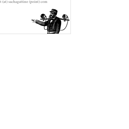
t (at) sachagattino (point) com