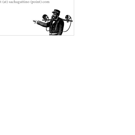
t (at) sachagattino (point) com