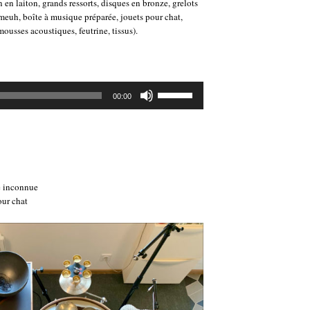
en laiton, grands ressorts, disques en bronze, grelots
à meuh, boîte à musique préparée, jouets pour chat,
usses acoustiques, feutrine, tissus).
Utilisez
00:00
les
flèches
haut/bas
pour
augmenter
ou
diminuer
e inconnue
le
our chat
volume.