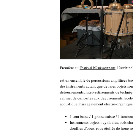
Première au
Festival bRuissonnant
, L’Archipe
est un ensemble de percussions amplifiées (c
des instruments autant que de rares objets so
détournements, intervertissements de techniqu
cabinet de curiosités aux déguisements facét
acoustique mais également électro-organique, 
1 tom basse / 1 grosse caisse / 1 tambo
Instruments-objets : cymbales, bols cha
douilles d’obus, roue étoilée de houe ro