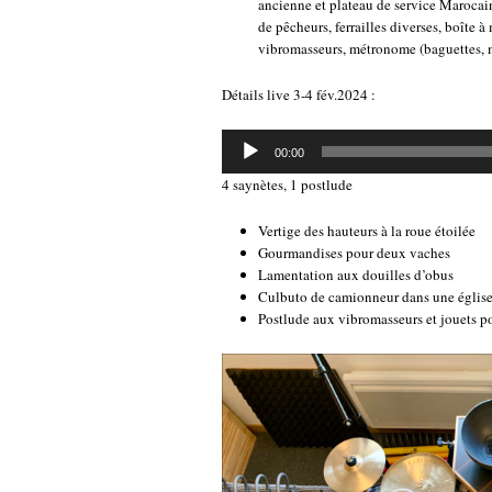
ancienne et plateau de service Marocain 
de pêcheurs, ferrailles diverses, boîte 
vibromasseurs, métronome (baguettes, mo
Détails live 3-4 fév.2024 :
Lecteur
00:00
audio
4 saynètes, 1 postlude
Vertige des hauteurs à la roue étoilée
Gourmandises pour deux vaches
Lamentation aux douilles d’obus
Culbuto de camionneur dans une églis
Postlude aux vibromasseurs et jouets p