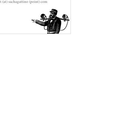
t (at) sachagattino (point) com