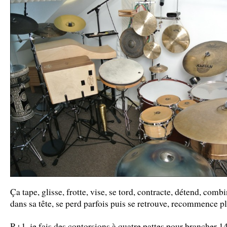
Ça tape, glisse, frotte, vise, se tord, contracte, détend, com
dans sa tête, se perd parfois puis se retrouve, recommence p
R+1, je fais des contorsions à quatre pattes pour brancher 1