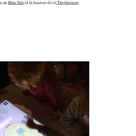
ns de
Blue Yeti
(
A la hauteur de
) et
Tinybigstory