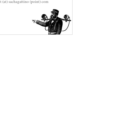
t (at) sachagattino (point) com